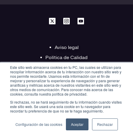
Aviso legal
Política de Calidad
Este sitio web almacena cookies en tu PC, las cuales se utilizan para
Política de Privacidad
recopilar información acerca de tu interacción con nuestro sitio web y
nos permite recordarte. Usamos esta información con el fin de
Política de Cookies
mejorar y personalizar tu experiencia de navegación y para generar
analíticas y métricas acerca de nuestros visitantes en este sitio web y
Derechos de Protección de Datos
otros medios de comunicación. Para conocer más acerca de las
cookies, consulta nuestra política de privacidad.
Si rechazas, no se hará seguimiento de tu información cuando visites
este sitio web. Se usará una sola cookie en tu navegador para
recordar tu preferencia de que no se te haga seguimiento.
Configuración de las cookies
Aceptar
Rechazar
🍪